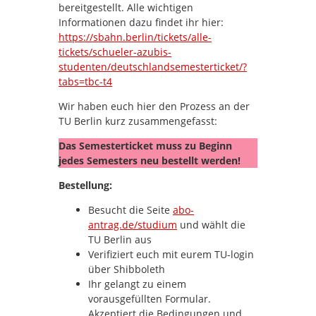
bereitgestellt. Alle wichtigen
Informationen dazu findet ihr hier:
https://sbahn.berlin/tickets/alle-
tickets/schueler-azubis-
studenten/deutschlandsemesterticket/?
tabs=tbc-t4
Wir haben euch hier den Prozess an der
TU Berlin kurz zusammengefasst:
Das Semesterticket muss zu Beginn
jedes Semesters neu bestellt werden!
Bestellung:
Besucht die Seite
abo-
antrag.de/studium
und wählt die
TU Berlin aus
Verifiziert euch mit eurem TU-login
über Shibboleth
Ihr gelangt zu einem
vorausgefüllten Formular.
Akzeptiert die Bedingungen und