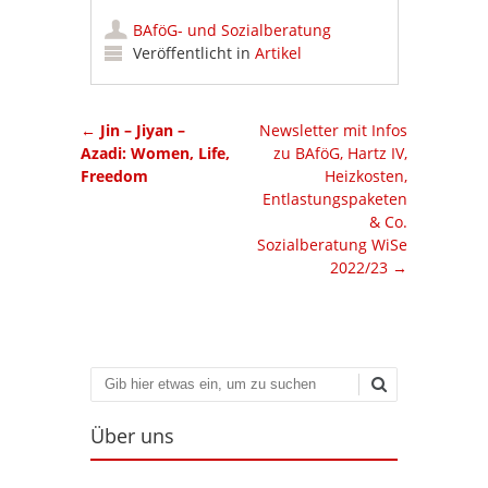
BAföG- und Sozialberatung
Veröffentlicht in
Artikel
Artikel-Navigation
←
Jin – Jiyan –
Newsletter mit Infos
Azadi: Women, Life,
zu BAföG, Hartz IV,
Freedom
Heizkosten,
Entlastungspaketen
& Co.
Sozialberatung WiSe
2022/23
→
Suchen
Über uns