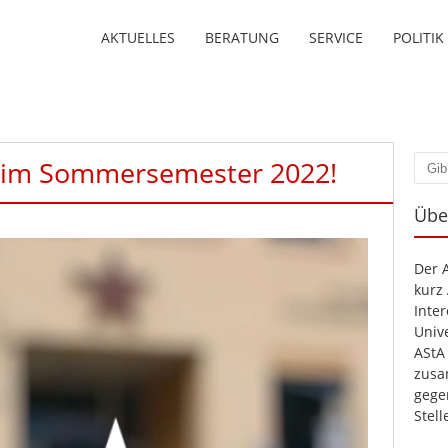
AKTUELLES
BERATUNG
SERVICE
POLITIK
im Sommersemester 2022!
Such
Übe
Der 
kurz
Inte
Unive
AStA
zusa
gege
Stel