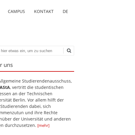
CAMPUS
KONTAKT
DE
en
r uns
Allgemeine Studierendenausschuss,
AStA
, vertritt die studentischen
ressen an der Technischen
rsität Berlin. Vor allem hilft der
 Studierenden dabei, sich
mmenzutun und ihre Rechte
nüber der Universität und anderen
len durchzusetzen.
[mehr]