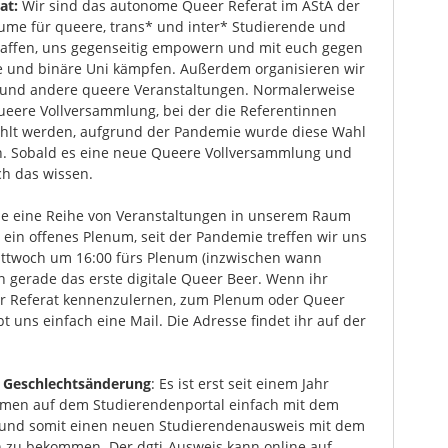
at:
Wir sind das autonome Queer Referat im AStA der
äume für queere, trans* und inter* Studierende und
haffen, uns gegenseitig empowern und mit euch gegen
e und binäre Uni kämpfen. Außerdem organisieren wir
und andere queere Veranstaltungen. Normalerweise
queere Vollversammlung, bei der die Referentinnen
ählt werden, aufgrund der Pandemie wurde diese Wahl
n. Sobald es eine neue Queere Vollversammlung und
ch das wissen.
e eine Reihe von Veranstaltungen in unserem Raum
ein offenes Plenum, seit der Pandemie treffen wir uns
ittwoch um 16:00 fürs Plenum (inzwischen wann
n gerade das erste digitale Queer Beer. Wenn ihr
er Referat kennenzulernen, zum Plenum oder Queer
 uns einfach eine Mail. Die Adresse findet ihr auf der
 Geschlechtsänderung
: Es ist erst seit einem Jahr
men auf dem Studierendenportal einfach mit dem
 und somit einen neuen Studierendenausweis mit dem
 zu bekommen. Der dgti-Ausweis kann online auf