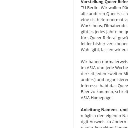
Vorstellung Queer Refer
TU Berlin. Wir wollen R
alle anderen Queers sc
eine cis-heteronormativ
Workshops, Filmabende 
gibt es jedes Jahr eine 
fürs Queer Referat gew
leider bisher verschobe
Wahl gibt, lassen wir eu
Wir haben normalerweis
im AStA und jede Woche 
derzeit jeden zweiten M
anders) und organisiere
Interesse habt das Que
Beer zu kommen, schreibt
AStA Homepage!
Anleitung Namens- und
möglich den eigenen Na
dgti-Ausweis zu ändern
neuen, korrekten Namen