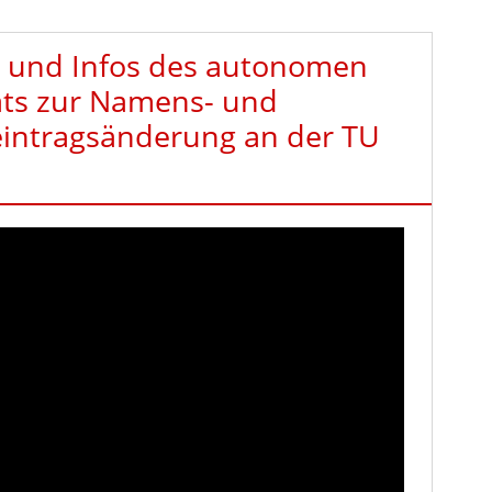
 und Infos des autonomen
ats zur Namens- und
eintragsänderung an der TU