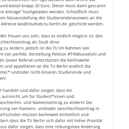
n und kostet knapp 20 Euro. Dieser muss dann gescannt
ne Anträge“ hochgeladen werden. Schließlich muss
osen Neuausstellung des Studierendenausweis an die
 Adresse kas@studsek.tu-berlin.de. geschickt werden.
:
Wir freuen uns sehr, dass es endlich möglich ist, den
hlechtseintrag als Studi ohne
 zu ändern, jedoch ist die TU im Rahmen von
t von perfekt. Vorstellung Petition #TINklusiveUni und
ls Queer Referat unterstützen die berlinweite
 und appellieren an die TU Berlin endlich die
inter* und/oder nicht-binären Studierende und
en!
rt handeln und dafür sorgen, dass ein
 ausreicht, um für Student*innen und
Geschlechts- und Namenseintrag zu ändern! Die
erung von Namens- und/oder Geschlechtseintrag in
chschulen müssen berlinweit einheitlich und
dern dass die TU Berlin sich dafür mit hoher Priorität
 muss dafür sorgen, dass eine reibungslose Änderung