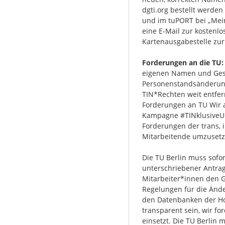
dgti.org bestellt werde
und im tuPORT bei „Mei
eine E-Mail zur kostenl
Kartenausgabestelle zur
Forderungen an die TU
eigenen Namen und Gesc
Personenstandsänderung
TIN*Rechten weit entfern
Forderungen an TU Wir a
Kampagne #TINklusiveUni
Forderungen der trans, 
Mitarbeitende umzusetz
Die TU Berlin muss sofo
unterschriebener Antrag
Mitarbeiter*innen den 
Regelungen für die Änd
den Datenbanken der Ho
transparent sein, wir for
einsetzt. Die TU Berlin