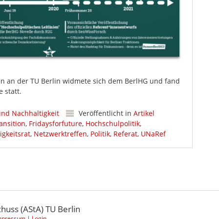
en an der TU Berlin widmete sich dem BerlHG und fand
 statt.
und Nachhaltigkeit
Veröffentlicht in
Artikel
nsition
,
Fridaysforfuture
,
Hochschulpolitik
,
igkeitsrat
,
Netzwerktreffen
,
Politik
,
Referat
,
UNaRef
uss (AStA) TU Berlin
mpressum
|
Login