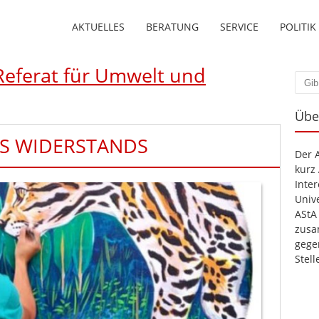
AKTUELLES
BERATUNG
SERVICE
POLITIK
Referat für Umwelt und
Such
Übe
ES WIDERSTANDS
Der 
kurz
Inte
Unive
AStA
zusa
gege
Stel