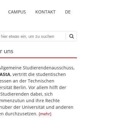
CAMPUS
KONTAKT
DE
en
r uns
Allgemeine Studierendenausschuss,
AStA
, vertritt die studentischen
ressen an der Technischen
rsität Berlin. Vor allem hilft der
 Studierenden dabei, sich
mmenzutun und ihre Rechte
nüber der Universität und anderen
len durchzusetzen.
[mehr]