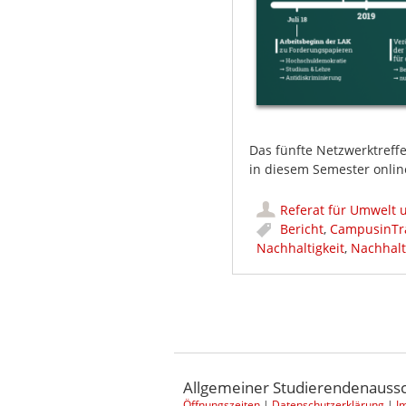
Das fünfte Netzwerktreff
in diesem Semester online
Referat für Umwelt 
Bericht
,
CampusinTra
Nachhaltigkeit
,
Nachhalt
Artikel-Navigation
Allgemeiner Studierendenaussch
Öffnungszeiten
|
Datenschutzerklärung
|
I