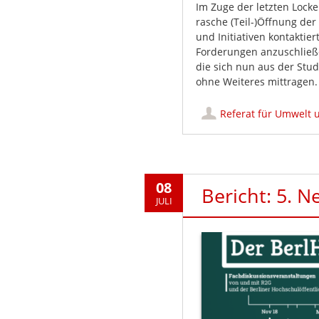
Im Zuge der letzten Locke
rasche (Teil-)Öffnung de
und Initiativen kontaktie
Forderungen anzuschließe
die sich nun aus der Stud
ohne Weiteres mittragen
Referat für Umwelt 
08
Bericht: 5. 
JULI