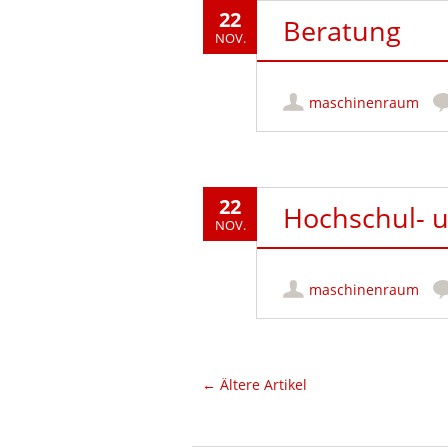
22
Beratung
NOV.
maschinenraum
22
Hochschul- 
NOV.
maschinenraum
Artikel-Navigation
←
Ältere Artikel