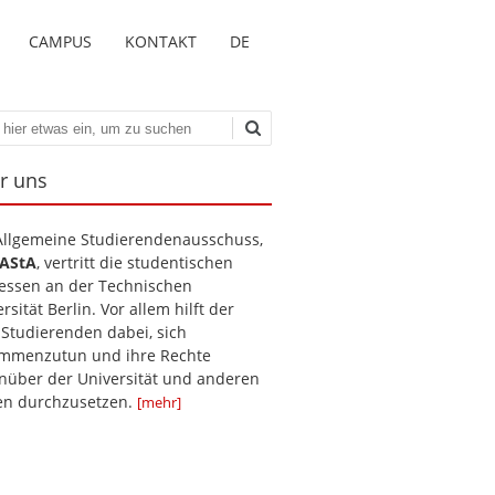
CAMPUS
KONTAKT
DE
en
r uns
Allgemeine Studierendenausschuss,
AStA
, vertritt die studentischen
ressen an der Technischen
rsität Berlin. Vor allem hilft der
 Studierenden dabei, sich
mmenzutun und ihre Rechte
nüber der Universität und anderen
len durchzusetzen.
[mehr]