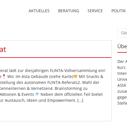
AKTUELLES
BERATUNG
SERVICE
POLITIK
Such
Übe
at
Der 
kurz
rat lädt zur diesjährigen FLINTA-Vollversammlung ein!
Inte
r
Wo: Im Asta Gebäude (siehe Karte)
Mit Snacks &
Unive
stellung des autonomen FLINTA-Referats2. Wahl der
AStA
Kennenlernen & Vernetzen4. Brainstorming zu
zusa
 Aktionen & Events
Neben dem offiziellen Teil bietet
gege
für Austausch, Ideen und Empowerment. […]
Stel