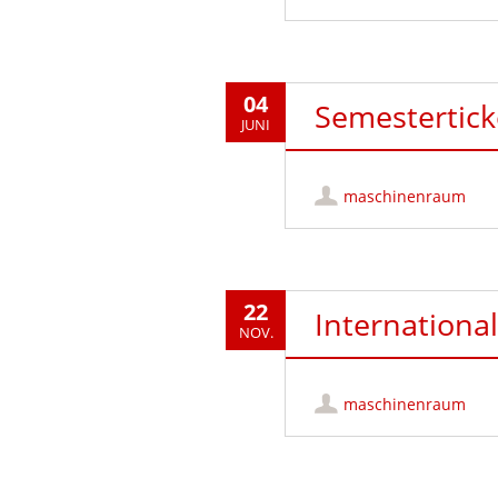
04
Semestertic
JUNI
maschinenraum
22
Internationa
NOV.
maschinenraum