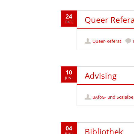
24
Queer Refera
OKT.
Queer-Referat
10
Advising
JUNI
BAföG- und Sozialbe
04
Bibliothek
JUNI