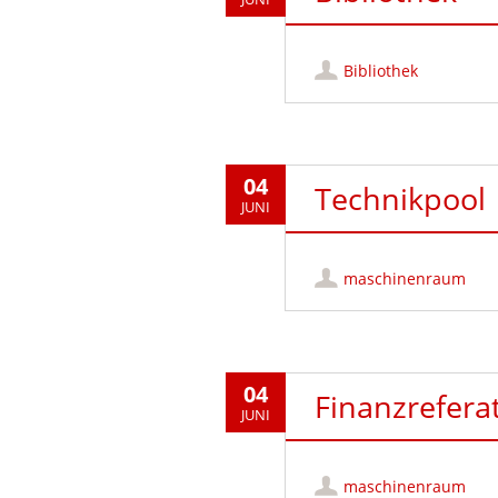
Bibliothek
04
Technikpool
JUNI
maschinenraum
04
Finanzrefera
JUNI
maschinenraum