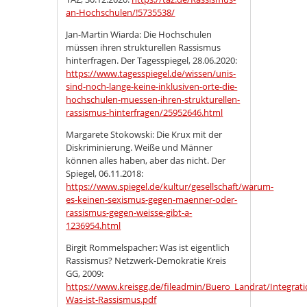
an-Hochschulen/!5735538/
Jan-Martin Wiarda: Die Hochschulen
müssen ihren strukturellen Rassismus
hinterfragen. Der Tagesspiegel, 28.06.2020:
https://www.tagesspiegel.de/wissen/unis-
sind-noch-lange-keine-inklusiven-orte-die-
hochschulen-muessen-ihren-strukturellen-
rassismus-hinterfragen/25952646.html
Margarete Stokowski: Die Krux mit der
Diskriminierung. Weiße und Männer
können alles haben, aber das nicht. Der
Spiegel, 06.11.2018:
https://www.spiegel.de/kultur/gesellschaft/warum-
es-keinen-sexismus-gegen-maenner-oder-
rassismus-gegen-weisse-gibt-a-
1236954.html
Birgit Rommelspacher: Was ist eigentlich
Rassismus? Netzwerk-Demokratie Kreis
GG, 2009:
https://www.kreisgg.de/fileadmin/Buero_Landrat/Integr
Was-ist-Rassismus.pdf