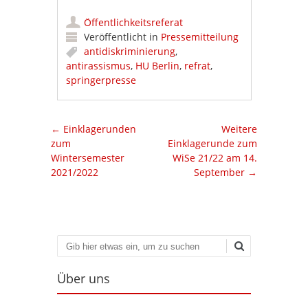
Öffentlichkeitsreferat
Veröffentlicht in
Pressemitteilung
antidiskriminierung
,
antirassismus
,
HU Berlin
,
refrat
,
springerpresse
Artikel-Navigation
←
Einklagerunden
Weitere
zum
Einklagerunde zum
Wintersemester
WiSe 21/22 am 14.
2021/2022
September
→
Suchen
Über uns