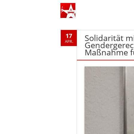
17
Solidarität m
APR.
Gendergerech
Maßnahme für