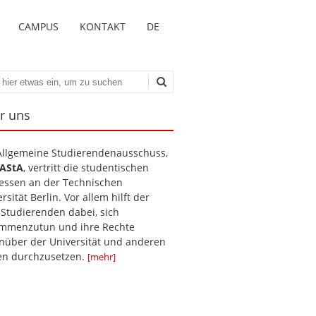
CAMPUS
KONTAKT
DE
en
r uns
Allgemeine Studierendenausschuss,
AStA
, vertritt die studentischen
ressen an der Technischen
rsität Berlin. Vor allem hilft der
 Studierenden dabei, sich
mmenzutun und ihre Rechte
nüber der Universität und anderen
len durchzusetzen.
[mehr]