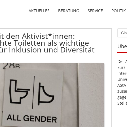
AKTUELLES
BERATUNG
SERVICE
POLITIK
it den Aktivist*innen:
Such
te Toiletten als wichtige
Übe
 Inklusion und Diversität
Der 
kurz
Inte
Unive
AStA
zusa
gege
Stel