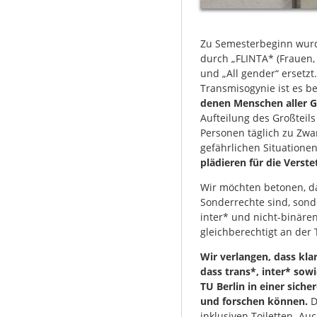
Zu Semesterbeginn wurde
durch „FLINTA* (Frauen, 
und „All gender“ ersetzt
Transmisogynie ist es 
denen Menschen aller G
Aufteilung des Großteils
Personen täglich zu Zwa
gefährlichen Situatione
plädieren für die Verst
Wir möchten betonen, d
Sonderrechte sind, sonde
inter* und nicht-binäre
gleichberechtigt an der 
Wir verlangen, dass kl
dass trans*, inter* sow
TU Berlin in einer sic
und forschen können.
D
inklusiven Toiletten. A