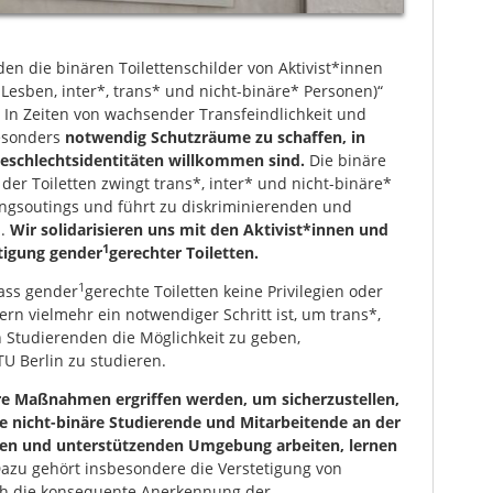
n die binären Toilettenschilder von Aktivist*innen
Lesben, inter*, trans* und nicht-binäre* Personen)“
. In Zeiten von wachsender Transfeindlichkeit und
besonders
notwendig Schutzräume zu schaffen, in
eschlechtsidentitäten willkommen sind.
Die binäre
 der Toiletten zwingt trans*, inter* und nicht-binäre*
ngsoutings und führt zu diskriminierenden und
n.
Wir solidarisieren uns mit den Aktivist*innen und
1
etigung gender
gerechter Toiletten.
1
ass gender
gerechte Toiletten keine Privilegien oder
rn vielmehr ein notwendiger Schritt ist, um trans*,
n Studierenden die Möglichkeit zu geben,
TU Berlin zu studieren.
are Maßnahmen ergriffen werden, um sicherzustellen,
ie nicht-binäre Studierende und Mitarbeitende an der
heren und unterstützenden Umgebung arbeiten, lernen
azu gehört insbesondere die Verstetigung von
uch die konsequente Anerkennung der