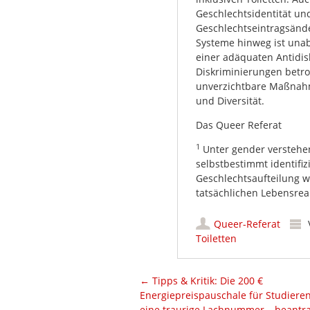
Geschlechtsidentität u
Geschlechtseintragsänd
Systeme hinweg ist unab
einer adäquaten Antidis
Diskriminierungen betro
unverzichtbare Maßnahme
und Diversität.
Das Queer Referat
1
Unter gender verstehe
selbstbestimmt identifi
Geschlechtsaufteilung 
tatsächlichen Lebensreal
Queer-Referat
Toiletten
Artikel-Navigation
←
Tipps & Kritik: Die 200 €
Energiepreispauschale für Studieren
eine traurige Lachnummer – beantr