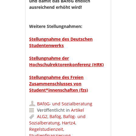
und damit das BAföG endlich
ausreichend erhöht wird!
Weitere Stellungnahmen:
Stellungnahme des Deutschen
Studentenwerks
Stellungnahme der
Hochschulrektorenkonferenz (HRK)
Stellungnahme des Freien
Zusammenschlusses von
Student*innenschaften (fzs)
BAföG- und Sozialberatung
Veröffentlicht in
Artikel
ALG2
,
Bafög
,
Bafög- und
Sozialberatung
,
Hartz4
,
Regelstudienzeit
,
Studienfinanzierung
,