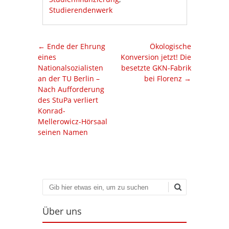
Studierendenwerk
Artikel-Navigation
←
Ende der Ehrung
Ökologische
eines
Konversion jetzt! Die
Nationalsozialisten
besetzte GKN-Fabrik
an der TU Berlin –
bei Florenz
→
Nach Aufforderung
des StuPa verliert
Konrad-
Mellerowicz-Hörsaal
seinen Namen
Suchen
Über uns