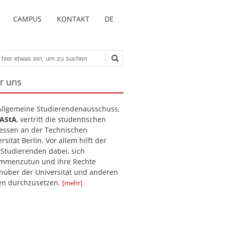
CAMPUS
KONTAKT
DE
en
r uns
Allgemeine Studierendenausschuss,
AStA
, vertritt die studentischen
ressen an der Technischen
rsität Berlin. Vor allem hilft der
 Studierenden dabei, sich
mmenzutun und ihre Rechte
nüber der Universität und anderen
len durchzusetzen.
[mehr]