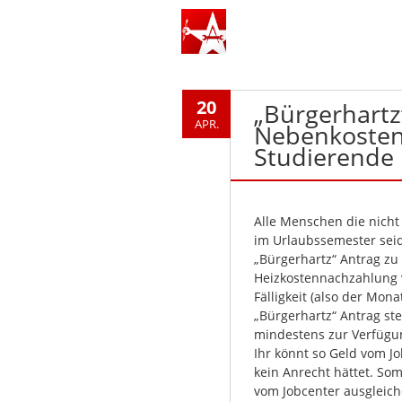
20
„Bürgerhartz
APR.
Nebenkosten
Studierende i
Alle Menschen die nicht i
im Urlaubssemester seid 
„Bürgerhartz“ Antrag zu
Heizkostennachzahlung 
Fälligkeit (also der Mon
„Bürgerhartz“ Antrag ste
mindestens zur Verfügun
Ihr könnt so Geld vom J
kein Anrecht hättet. So
vom Jobcenter ausgleich