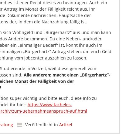
und es ist euer Recht dieses zu beantragen. Auch ein
r Antrag im Monat der Fälligkeit reicht aus, ihr
nde Dokumente nachreichen, Hauptsache der
ens der, in dem die Nachzahlung fällig ist.
n sich Wohngeld und „Bürgerhartz“ aus und man kann
 das Andere bekommen. Da eine Neben- und/oder
er ein „einmaliger Bedarf“ ist, könnt ihr auch im
inmaligen „Bürgerhartz“ Antrag stellen, um euch Geld
ahlung vom Jobcenter auszahlen zu lassen.
r Studierende in Vollzeit, weil diese generell vom
ossen sind.
Alle anderen: macht einen „Bürgerhartz“-
eichen Monat der Fälligkeit von der
!
tion super wichtig und bitte euch, diese Info zu
ndet ihr hier:
https://www.tacheles-
s/archiv/zum-uebernahmeanspruch-auf.html
ratung
Veröffentlicht in
Artikel