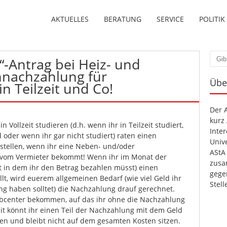
AKTUELLES
BERATUNG
SERVICE
POLITIK
“-Antrag bei Heiz- und
Such
nachzahlung für
Übe
n Teilzeit und Co!
Der 
kurz
n Vollzeit studieren (d.h. wenn ihr in Teilzeit studiert,
Inte
oder wenn ihr gar nicht studiert) raten einen
Unive
 stellen, wenn ihr eine Neben- und/oder
AStA
vom Vermieter bekommt! Wenn ihr im Monat der
zusa
at in dem ihr den Betrag bezahlen müsst) einen
gege
llt, wird euerem allgemeinen Bedarf (wie viel Geld ihr
Stel
g haben solltet) die Nachzahlung drauf gerechnet.
obcenter bekommen, auf das ihr ohne die Nachzahlung
mit könnt ihr einen Teil der Nachzahlung mit dem Geld
en und bleibt nicht auf dem gesamten Kosten sitzen.