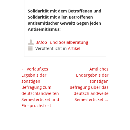
Solidarität mit dem Betroffenen und
Solidarität mit allen Betroffenen
antisemitischer Gewalt! Gegen jeden
Antisemitismus!
BAföG- und Sozialberatung
Veröffentlicht in
Artikel
Artikel-Navigation
←
Vorläufiges
Amtliches
Ergebnis der
Endergebnis der
sonstigen
sonstigen
Befragung zum
Befragung über das
deutschlandweiten
deutschlandweite
Semesterticket und
Semesterticket
→
Einspruchsfrist