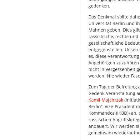
gedenken.
Das Denkmal sollte dahe
Universität Berlin und 
Mahnen geben. Dies gilt 
rassistische, rechte un
gesellschaftliche Bede
entgegenstellen. Unsere
es, diese Verantwortun
Angehörigen zuzuhören 
nicht in Vergessenheit 
werden: Nie wieder Fas
Zum Tag der Befreiung am
Gedenk-Veranstaltung a
Kamil Majchrzak
(Initiat
Berlin“, Vize-Präsident
Kommandos (IKBD)) an, d
russischen Angriffskrieg
andauert. Wir werden si
gemeinsam wiederaufn