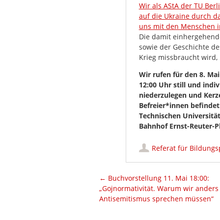
Wir als AStA der TU Berl
auf die Ukraine durch d
uns mit den Menschen in
Die damit einhergehend
sowie der Geschichte des
Krieg missbraucht wird, i
Wir rufen für den 8. Ma
12:00 Uhr still und in
niederzulegen und Kerze
Befreier*innen befinde
Technischen Universität
Bahnhof Ernst-Reuter-Pl
Referat für Bildungsp
Artikel-Navigation
←
Buchvorstellung 11. Mai 18:00:
„Gojnormativität. Warum wir anders
Antisemitismus sprechen müssen“