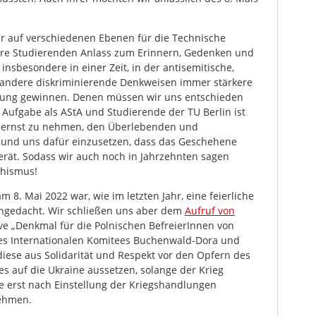
r auf verschiedenen Ebenen für die Technische
ihre Studierenden Anlass zum Erinnern, Gedenken und
insbesondere in einer Zeit, in der antisemitische,
d andere diskriminierende Denkweisen immer stärkere
utung gewinnen. Denen müssen wir uns entschieden
 Aufgabe als AStA und Studierende der TU Berlin ist
g ernst zu nehmen, den Überlebenden und
und uns dafür einzusetzen, dass das Geschehene
gerät. Sodass wir auch noch in Jahrzehnten sagen
chismus!
 8. Mai 2022 war, wie im letzten Jahr, eine feierliche
ngedacht. Wir schließen uns aber dem
Aufruf von
ive „Denkmal für die Polnischen BefreierInnen von
 des Internationalen Komitees Buchenwald-Dora und
iese aus Solidarität und Respekt vor den Opfern des
es auf die Ukraine aussetzen, solange der Krieg
e erst nach Einstellung der Kriegshandlungen
ehmen.