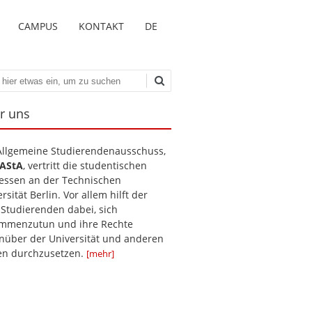
CAMPUS
KONTAKT
DE
en
r uns
Allgemeine Studierendenausschuss,
AStA
, vertritt die studentischen
ressen an der Technischen
rsität Berlin. Vor allem hilft der
 Studierenden dabei, sich
mmenzutun und ihre Rechte
nüber der Universität und anderen
len durchzusetzen.
[mehr]