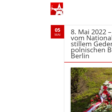
05
8. Mai 2022 –
MAI
vom National
stillem Gede
polnischen B
Berlin