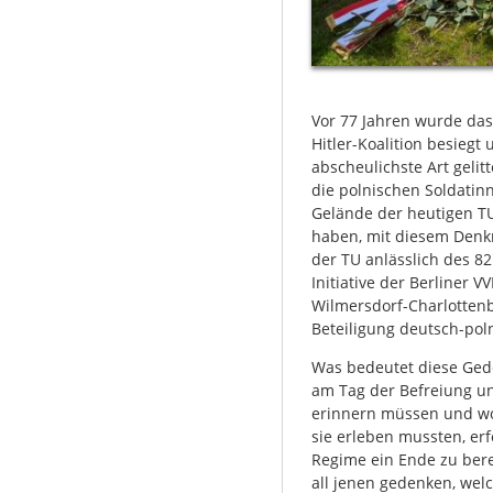
Vor 77 Jahren wurde das 
Hitler-Koalition besieg
abscheulichste Art gelit
die polnischen Soldatin
Gelände der heutigen T
haben, mit diesem Denk
der TU anlässlich des 82
Initiative der Berliner
Wilmersdorf-Charlottenb
Beteiligung deutsch-poln
Was bedeutet diese Geden
am Tag der Befreiung u
erinnern müssen und woll
sie erleben mussten, er
Regime ein Ende zu ber
all jenen gedenken, wel