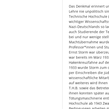
Das Denkmal erinnert un
Lehre nie unpolitisch si
Technische Hochschule (T
wichtiger Wissenschaftss
Nazi-Deutschlands so la
auch Studierende der T
bei und nur wenige stel
Machtübernahme wurden 
Professor*innen und Stu
Ernst Storm war überzeu
war bereits im März 1933
Hakenkreuzfahne auf de
1933 wurde Storm zum or
per Einschreiben die j
wissenschaftliche Mitarb
auf weiteres wird Ihne
T.H.B. sowie das Betret
ihnen konnten später aus
Tötungsmaschinerie en
Hochschule ab 1943 Zwa
Bedingungen arbeiten mu