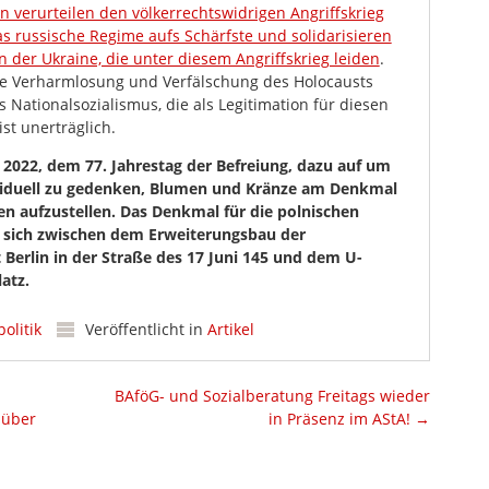
in verurteilen den völkerrechtswidrigen Angriffskrieg
as russische Regime aufs Schärfste und solidarisieren
 der Ukraine, die unter diesem Angriffskrieg leiden
.
e Verharmlosung und Verfälschung des Holocausts
 Nationalsozialismus, die als Legitimation für diesen
st unerträglich.
i 2022, dem 77. Jahrestag der Befreiung, dazu auf um
dividuell zu gedenken, Blumen und Kränze am Denkmal
n aufzustellen. Das Denkmal für die polnischen
t sich zwischen dem Erweiterungsbau der
 Berlin in der Straße des 17 Juni 145 und dem U-
atz.
olitik
Veröffentlicht in
Artikel
BAföG- und Sozialberatung Freitags wieder
 über
in Präsenz im AStA!
→