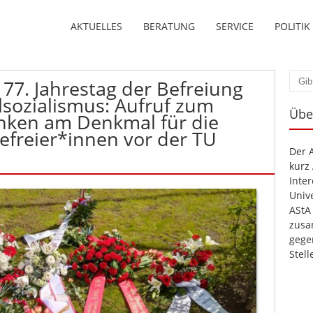
AKTUELLES
BERATUNG
SERVICE
POLITIK
 77. Jahrestag der Befreiung
Such
sozialismus: Aufruf zum
Übe
nken am Denkmal für die
efreier*innen vor der TU
Der 
kurz
Inte
Unive
AStA
zusa
gege
Stel