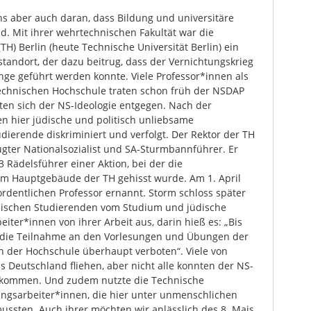
s aber auch daran, dass Bildung und universitäre
nd. Mit ihrer wehrtechnischen Fakultät war die
H) Berlin (heute Technische Universität Berlin) ein
tandort, der dazu beitrug, dass der Vernichtungskrieg
nge geführt werden konnte. Viele Professor*innen als
echnischen Hochschule traten schon früh der NSDAP
lten sich der NS-Ideologie entgegen. Nach der
hier jüdische und politisch unliebsame
dierende diskriminiert und verfolgt. Der Rektor der TH
gter Nationalsozialist und SA-Sturmbannführer. Er
 Rädelsführer einer Aktion, bei der die
m Hauptgebäude der TH gehisst wurde. Am 1. April
dentlichen Professor ernannt. Storm schloss später
üdischen Studierenden vom Studium und jüdische
eiter*innen von ihrer Arbeit aus, darin hieß es: „Bis
n die Teilnahme an den Vorlesungen und Übungen der
en der Hochschule überhaupt verboten“. Viele von
 Deutschland fliehen, aber nicht alle konnten der NS-
tkommen. Und zudem nutzte die Technische
ngsarbeiter*innen, die hier unter unmenschlichen
ssten. Auch ihrer möchten wir anlässlich des 8. Mais