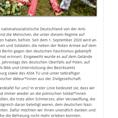
nationalsozialistische Deutschland von der Anti-
t und die Menschen, die unter diesem Regime auf
ten haben, befreit. Seit dem 1. September 2020 wird an
nen und Soldaten, die neben der Roten Armee auf dem
U Berlin gegen den deutschen Faschismus gekämpft
mal erinnert. Eingeweiht wurde es auf dem Gelände
. Jahrestags des deutschen Überfalls auf Polen, auf
 VVN-BdA und Unterstützung des Bezirksamts
urg sowie des AStA TU und unter tatkräftiger
ischer Akteur*innen aus der Zivilgesellschaft.
ktafel für uns? In erster Linie bedeutet sie, dass wir
nd immer wieder an die polnischen Soldat*innen
en, die trotz allen Schmerzes, aller Verzweiflung, die
folgreich daran beteiligt waren, dem deutschen Nazi-
eiten. Dafür möchten wir ihnen unendlich danken und
che die Befreiung nicht mehr erleben konnten.