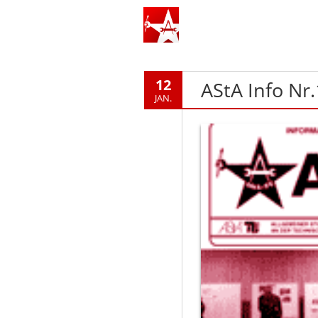
12
AStA Info Nr
JAN.