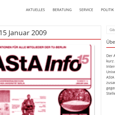
AKTUELLES
BERATUNG
SERVICE
POLITIK
.15 Januar 2009
Such
Übe
Der 
kurz
Inte
Unive
AStA
zusa
gege
Stel