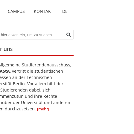
CAMPUS
KONTAKT
DE
en
r uns
Allgemeine Studierendenausschuss,
AStA
, vertritt die studentischen
ressen an der Technischen
rsität Berlin. Vor allem hilft der
 Studierenden dabei, sich
mmenzutun und ihre Rechte
nüber der Universität und anderen
len durchzusetzen.
[mehr]