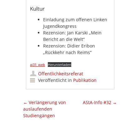
Kultur
Einladung zum offenen Linken
Jugendkongress
Rezension: Jan Karski „Mein
Bericht an die Welt“
Rezension: Didier Eribon
„Rückkehr nach Reims“
ai31_web
Herunterladen
Öffentlichkeitsreferat
Veröffentlicht in
Publikation
Artikel-Navigation
←
Verlängerung von
AStA-Info #32
→
auslaufenden
Studiengängen