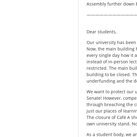
Assembly further down 
————————————
Dear students,
Our university has been 
Now, the main building h
every single day how it 
instead of in-person lec
restricted. The main build
building to be closed. Th
underfunding and the dep
We want to protect our u
Senate! However, compen
through breaching the civi
just our places of learn
The closure of Café A s
own university stand. No
As a student body, we ar