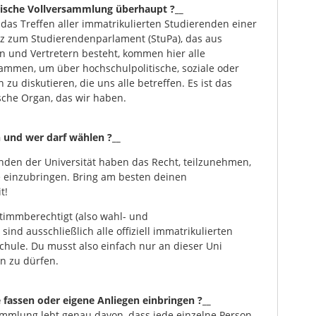
ntische Vollversammlung überhaupt ?__
das Treffen aller immatrikulierten Studierenden einer
tz zum Studierendenparlament (StuPa), das aus
n und Vertretern besteht, kommen hier alle
ammen, um über hochschulpolitische, soziale oder
zu diskutieren, die uns alle betreffen. Es ist das
che Organ, das wir haben.
 und wer darf wählen ?__
enden der Universität haben das Recht, teilzunehmen,
 einzubringen. Bring am besten deinen
t!
Stimmberechtigt (also wahl- und
ind ausschließlich alle offiziell immatrikulierten
hule. Du musst also einfach nur an dieser Uni
n zu dürfen.
 fassen oder eigene Anliegen einbringen ?__
sammlung lebt genau davon, dass jede einzelne Person