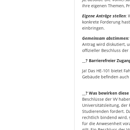
ihre eigenen Themen, P
Eigene Anträge stellen
: 
konkrete Forderung hast
einbringen.
Gemeinsam abstimmen:
Antrag wird diskutiert,
offizieller Beschluss de
__? Barrierefreier Zugan
Ja! Das HE-101 bietet F
Gebäude befinden auch B
__? Was bewirken diese 
Beschlüsse der VV haben
Universitätsleitung, der 
Studierenden fordert. D
rechtlich bindend wird,
für die Anwesenheit vor
gilt: Ein Beschluss der 