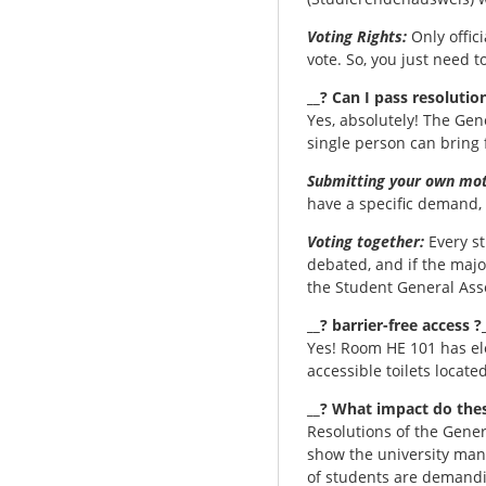
Voting Rights:
Only offici
vote. So, you just need t
__? Can I pass resoluti
Yes, absolutely! The Gen
single person can bring 
Submitting your own mot
have a specific demand, 
Voting together:
Every st
debated, and if the major
the Student General Ass
__? barrier-free access ?
Yes! Room HE 101 has ele
accessible toilets locate
__? What impact do these
Resolutions of the Gener
show the university mana
of students are demandin