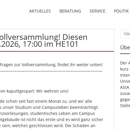
AKTUELLES
BERATUNG
SERVICE
POLITIK
ollversammlung! Diesen
Such
.2026, 17:00 im HE101
Übe
Der 
 Fragen zur Vollversammlung, findet ihr weiter unten!
kurz
——————————————————————————
Inte
Unive
AStA
hren kaputtgespart: Wir wehren uns!
zusa
gege
e schon seit fast einem Monat zu, und wir alle
Stel
es unser Studium und Campusleben beeinträchtigt:
senzvorlesungen, studentisches Leben am Campus
tgebäude ist nicht das erste und es wird ganz sicher
e sein, welches geschlossen wird. Die Schäden an