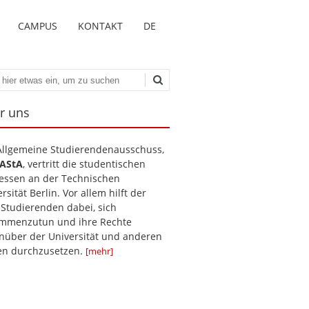
CAMPUS
KONTAKT
DE
en
r uns
Allgemeine Studierendenausschuss,
AStA
, vertritt die studentischen
ressen an der Technischen
rsität Berlin. Vor allem hilft der
 Studierenden dabei, sich
mmenzutun und ihre Rechte
nüber der Universität und anderen
len durchzusetzen.
[mehr]