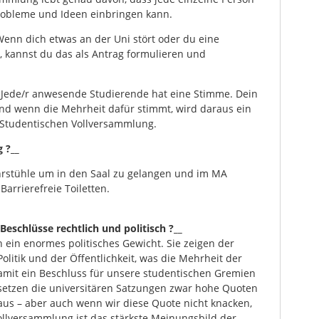
robleme und Ideen einbringen kann.
Wenn dich etwas an der Uni stört oder du eine
, kannst du das als Antrag formulieren und
Jede/r anwesende Studierende hat eine Stimme. Dein
 und wenn die Mehrheit dafür stimmt, wird daraus ein
r Studentischen Vollversammlung.
g ?__
ahrstühle um in den Saal zu gelangen und im MA
arrierefreie Toiletten.
Beschlüsse rechtlich und politisch ?__
 ein enormes politisches Gewicht. Sie zeigen der
Politik und der Öffentlichkeit, was die Mehrheit der
amit ein Beschluss für unsere studentischen Gremien
 setzen die universitären Satzungen zwar hohe Quoten
aus – aber auch wenn wir diese Quote nicht knacken,
Vollversammlung ist das stärkste Meinungsbild der