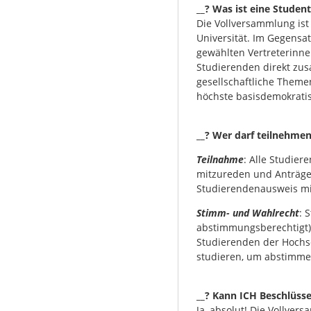
__? Was ist eine Stude
Die Vollversammlung ist 
Universität. Im Gegensa
gewählten Vertreterinne
Studierenden direkt zus
gesellschaftliche Themen 
höchste basisdemokratis
__? Wer darf teilnehmen
Teilnahme
: Alle Studier
mitzureden und Anträge
Studierendenausweis mi
Stimm- und Wahlrecht
: 
abstimmungsberechtigt) s
Studierenden der Hochsc
studieren, um abstimme
__? Kann ICH Beschlüsse
Ja, absolut! Die Vollver