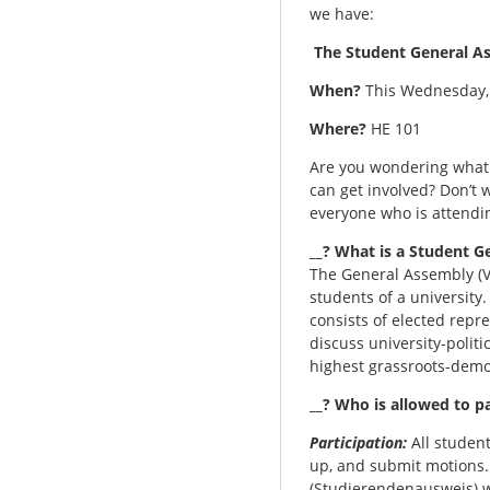
we have:
The Student General A
When?
This Wednesday, 0
Where?
HE 101
Are you wondering what 
can get involved? Don’t 
everyone who is attending 
__? What is a Student 
The General Assembly (Vo
students of a university.
consists of elected repre
discuss university-politica
highest grassroots-demo
__? Who is allowed to pa
Participation:
All student
up, and submit motions. 
(Studierendenausweis) w