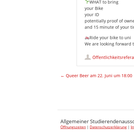
WHAT to bring
your Bike
your ID
potentially proof of own
and 15 minute of your t
Ride your bike to uni
We are looking forward 
Öffentlichkeitsrefera
Artikel-Navigation
←
Queer Beer am 22. Juni um 18:00
Allgemeiner Studierendenaussch
Öffnungszeiten
|
Datenschutzerklärung
|
I