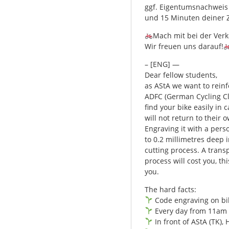
ggf. Eigentumsnachweis
und 15 Minuten deiner Z
Mach mit bei der Ver
Wir freuen uns darauf!
– [ENG] —
Dear fellow students,
as AStA we want to reinf
ADFC (German Cycling Cl
find your bike easily in 
will not return to their 
Engraving it with a pers
to 0.2 millimetres deep 
cutting process. A trans
process will cost you, t
you.
The hard facts:
Code engraving on bi
Every day from 11am 
In front of AStA (TK)