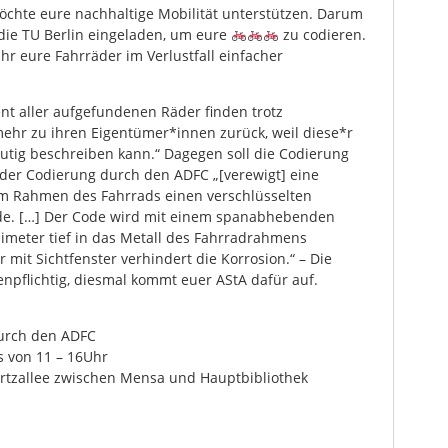
möchte eure nachhaltige Mobilität unterstützen. Darum
die TU Berlin eingeladen, um eure
zu codieren.
hr eure Fahrräder im Verlustfall einfacher
ent aller aufgefundenen Räder finden trotz
r zu ihren Eigentümer*innen zurück, weil diese*r
eutig beschreiben kann.“ Dagegen soll die Codierung
i der Codierung durch den ADFC „[verewigt] eine
m Rahmen des Fahrrads einen verschlüsselten
e. […] Der Code wird mit einem spanabhebenden
llimeter tief in das Metall des Fahrradrahmens
r mit Sichtfenster verhindert die Korrosion.“ – Die
enpflichtig, diesmal kommt euer AStA dafür auf.
urch den ADFC
s von 11 – 16Uhr
ertzallee zwischen Mensa und Hauptbibliothek