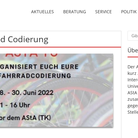
AKTUELLES
BERATUNG
SERVICE
POLITIK
ad Codierung
Such
Übe
Der 
kurz
Inte
Unive
AStA
zusa
gege
Stel