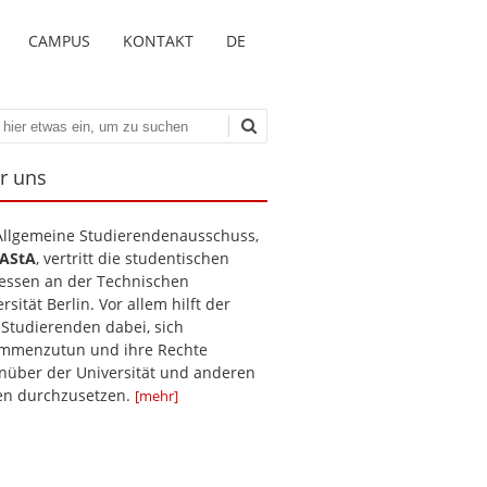
CAMPUS
KONTAKT
DE
en
r uns
Allgemeine Studierendenausschuss,
AStA
, vertritt die studentischen
ressen an der Technischen
rsität Berlin. Vor allem hilft der
 Studierenden dabei, sich
mmenzutun und ihre Rechte
nüber der Universität und anderen
len durchzusetzen.
[mehr]