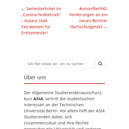
Artikel-Navigation
←
Semesterticket im
#unserBerlHG:
„Corona-Notbetrieb“
Forderungen an ein
– Kulanz statt
neues Berliner
Extrakosten für
Hochschulgesetz
→
Erstsemester!
Suchen
Über uns
Der Allgemeine Studierendenausschuss,
kurz
AStA
, vertritt die studentischen
Interessen an der Technischen
Universität Berlin. Vor allem hilft der AStA
Studierenden dabei, sich
zusammenzutun und ihre Rechte
gegenüber der Universität und anderen