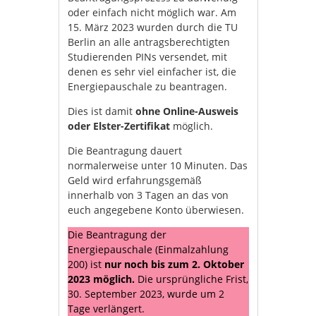
oder einfach nicht möglich war. Am
15. März 2023 wurden durch die TU
Berlin an alle antragsberechtigten
Studierenden PINs versendet, mit
denen es sehr viel einfacher ist, die
Energiepauschale zu beantragen.
Dies ist damit
ohne Online-Ausweis
oder Elster-Zertifikat
möglich.
Die Beantragung dauert
normalerweise unter 10 Minuten. Das
Geld wird erfahrungsgemäß
innerhalb von 3 Tagen an das von
euch angegebene Konto überwiesen.
Die Beantragung der
Energiepauschale (Einmalzahlung
200) ist
nur noch bis zum 2. Oktober
2023 möglich.
Die ursprüngliche Frist,
30. September 2023, wurde um 2
Tage verlängert.