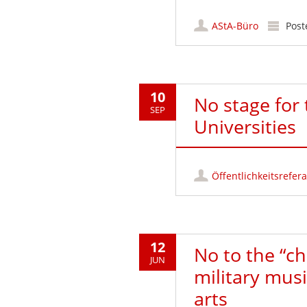
AStA-Büro
Post
10
No stage for 
SEP
Universities
Öffentlichkeitsrefera
12
No to the “ch
JUN
military musi
arts