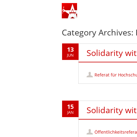
Category Archives:
13
Solidarity wi
JUN
Referat für Hochschu
15
Solidarity wi
JAN
Öffentlichkeitsrefera